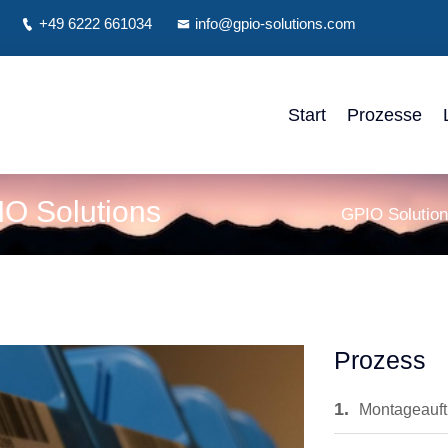
y
+49 6222 661034
info@gpio-solutions.com
Start
Prozesse
IO Solutions
GPIO Solutio
Prozess
1.
Montageauft