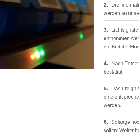
2.
Die Informa
werden an unser 
3.
Lichtsignal
entnommen werde
ein Bild der Mon
4.
Nach Entnah
bestätigt.
5.
Das Ereigni
eine entsprech
werden.
6.
Solange noc
sollen: Weiter be