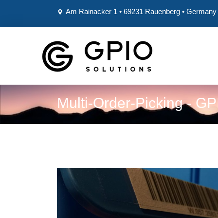
Am Rainacker 1 • 69231 Rauenberg • German
Multi-Order-Picking - GP