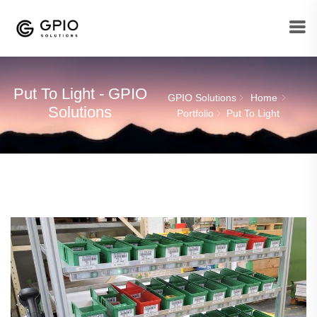
Put To Light - GPIO
GPIO Solutions
Home
Solutions
Portfolio
Put To Light